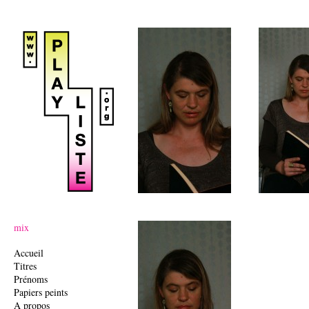
Ju
mix
Accueil
Titres
Prénoms
Papiers peints
A propos