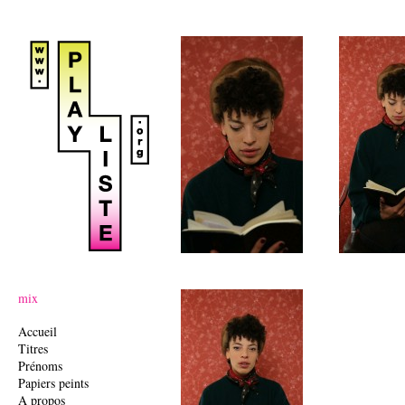
Ju
mix
Accueil
Titres
Prénoms
Papiers peints
A propos