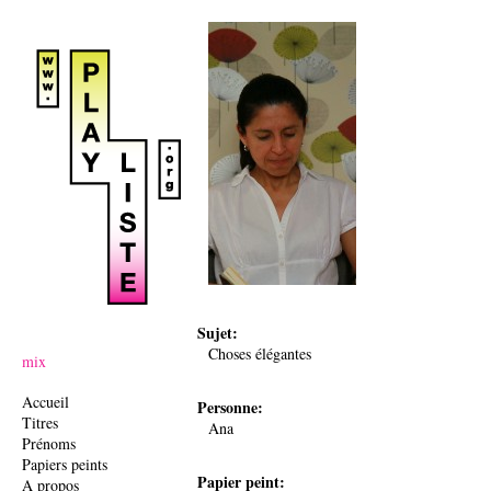
Ju
Sujet:
Choses élégantes
mix
Accueil
Personne:
Titres
Ana
Prénoms
Papiers peints
Papier peint:
A propos